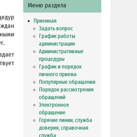
Меню раздела
цедур
Приемная
аждан
Задать вопрос
нными
График работы
г.
администрации
Административные
здает
процедуры
твует
График и порядок
личного приема
Популярные обращения
Порядок рассмотрения
обращений
Электронное
обращение
Горячие линии, служба
доверия, справочная
служба