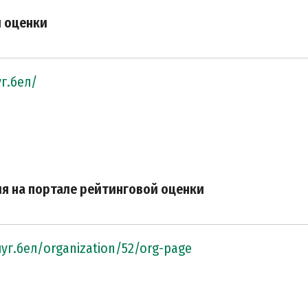
й оценки
уг.бел/
я на портале рейтинговой оценки
луг.бел/organization/52/org-page