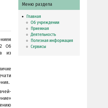
Меню раздела
Главная
Об учреждении
Приемная
Деятельность
ением
Полезная информация
92 Об
Сервисы
ка из
личие
ечати
ения.
чей-
ение»
ению